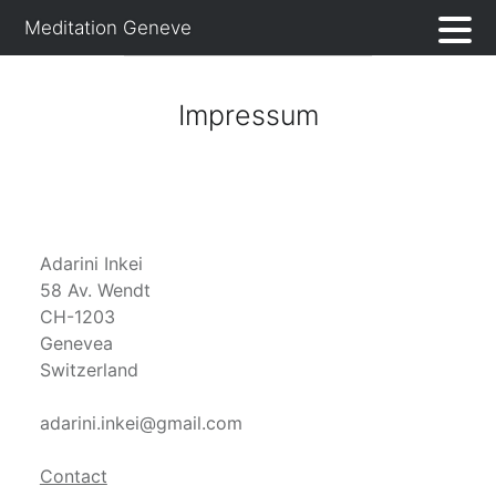
Skip
Meditation Geneve
to
content
Impressum
Adarini Inkei
58 Av. Wendt
CH-1203
Genevea
Switzerland
adarini.inkei@gmail.com
Contact